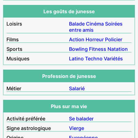
Les goûts de junesse
Loisirs
Balade
Cinéma
Soirées
entre amis
Films
Action
Horreur
Policier
Sports
Bowling
Fitness
Natation
Musiques
Latino
Techno
Variétés
Profession de junesse
Métier
Salarié
Plus sur ma vie
Activité préférée
Se balader
Signe astrologique
Vierge
Origine
Européenne