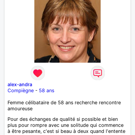
alex-andra
Compiègne
-
58 ans
Femme célibataire de 58 ans recherche rencontre
amoureuse
Pour des échanges de qualité si possible et bien
plus pour rompre avec une solitude qui commence
à être pesante, c'est si beau à deux quand l'entente