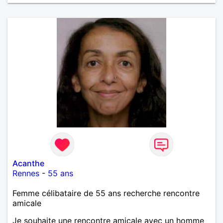
Acanthe
Rennes
-
55 ans
Femme célibataire de 55 ans recherche rencontre
amicale
Je souhaite une rencontre amicale avec un homme