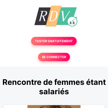
TESTER GRATUITEMENT
SE CONNECTER
Rencontre de femmes étant
salariés