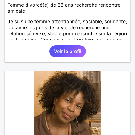
Femme divorcé(e) de 38 ans recherche rencontre
amicale
Je suis une femme attentionnée, sociable, souriante,
qui aime les joies de la vie. Je recherche une
relation sérieuse, stable pour rencontre sur la région
de Tourcoing. Ceux qui sont trop loin, merci de ne
pas me contacter et pour les autres je ne
Voir le profil
manquerais pas de vous répondre et ce sera avec
plaisir.