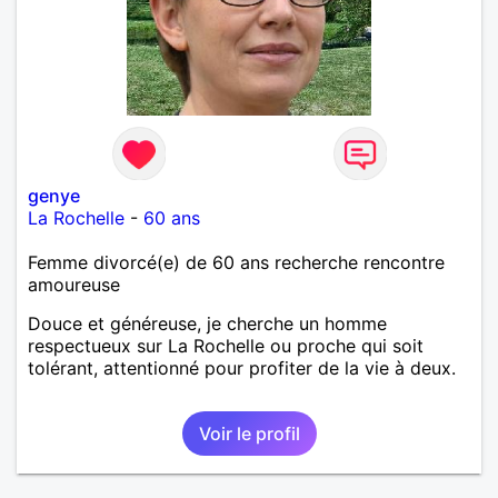
genye
La Rochelle
-
60 ans
Femme divorcé(e) de 60 ans recherche rencontre
amoureuse
Douce et généreuse, je cherche un homme
respectueux sur La Rochelle ou proche qui soit
tolérant, attentionné pour profiter de la vie à deux.
Voir le profil