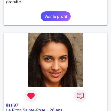
gratuite.
Voir le profil
lisa 97
Le Piton Sainte-Rose
-
26 ans