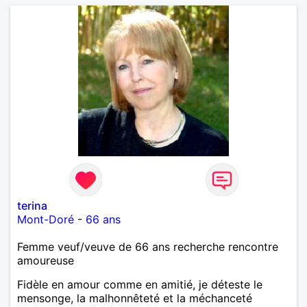
terina
Mont-Doré
-
66 ans
Femme veuf/veuve de 66 ans recherche rencontre
amoureuse
Fidèle en amour comme en amitié, je déteste le
mensonge, la malhonnêteté et la méchanceté