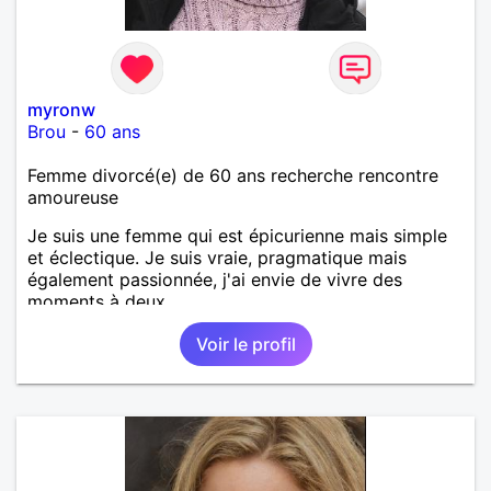
myronw
Brou
-
60 ans
Femme divorcé(e) de 60 ans recherche rencontre
amoureuse
Je suis une femme qui est épicurienne mais simple
et éclectique. Je suis vraie, pragmatique mais
également passionnée, j'ai envie de vivre des
moments à deux.
Voir le profil