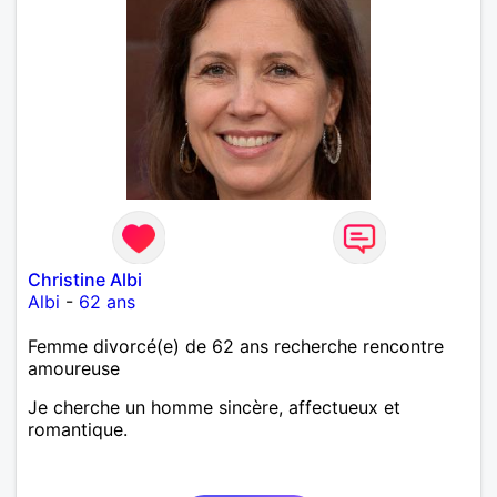
Christine Albi
Albi
-
62 ans
Femme divorcé(e) de 62 ans recherche rencontre
amoureuse
Je cherche un homme sincère, affectueux et
romantique.