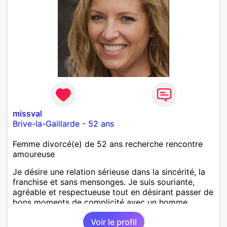
missval
Brive-la-Gaillarde
-
52 ans
Femme divorcé(e) de 52 ans recherche rencontre
amoureuse
Je désire une relation sérieuse dans la sincérité, la
franchise et sans mensonges. Je suis souriante,
agréable et respectueuse tout en désirant passer de
bons moments de complicité avec un homme
voulant aller dans la même direction que moi.
Voir le profil