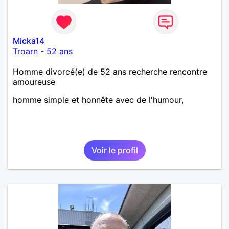
Micka14
Troarn
-
52 ans
Homme divorcé(e) de 52 ans recherche rencontre
amoureuse
homme simple et honnête avec de l'humour,
Voir le profil