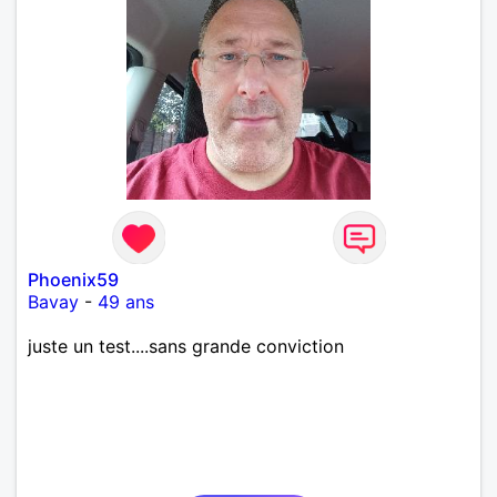
Phoenix59
Bavay
-
49 ans
juste un test....sans grande conviction