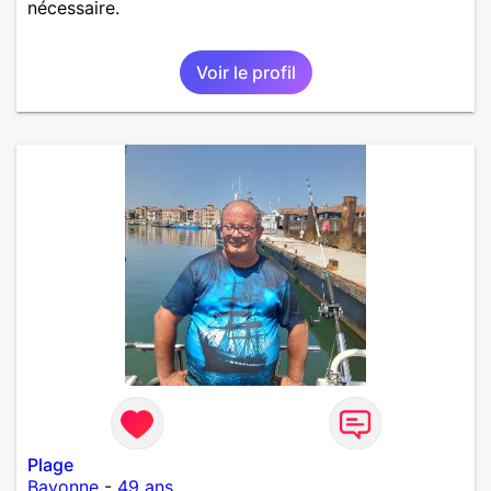
nécessaire.
Voir le profil
Plage
Bayonne
-
49 ans