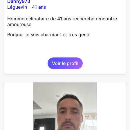
Danny973
Léguevin
-
41 ans
Homme célibataire de 41 ans recherche rencontre
amoureuse
Bonjour je suis charmant et très gentil
Voir le profil