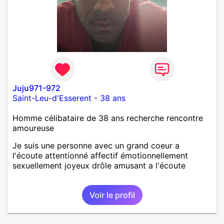
Juju971-972
Saint-Leu-d'Esserent
-
38 ans
Homme célibataire de 38 ans recherche rencontre
amoureuse
Je suis une personne avec un grand coeur a
l'écoute attentionné affectif émotionnellement
sexuellement joyeux drôle amusant a l'écoute
Voir le profil