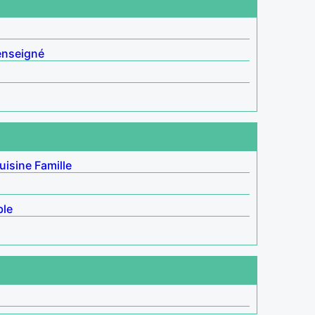
enseigné
uisine
Famille
ble