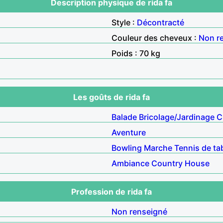
Description physique de rida fa
Style :
Décontracté
Couleur des cheveux :
Non r
Poids : 70 kg
Les goûts de rida fa
Balade
Bricolage/Jardinage
C
Aventure
Bowling
Marche
Tennis de ta
Ambiance
Country
House
Profession de rida fa
Non renseigné