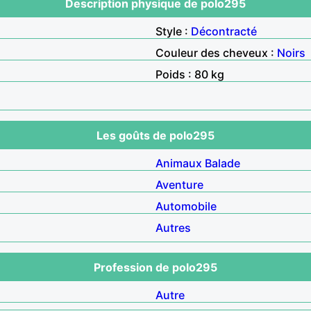
Description physique de polo295
Style :
Décontracté
Couleur des cheveux :
Noirs
Poids : 80 kg
Les goûts de polo295
Animaux
Balade
Aventure
Automobile
Autres
Profession de polo295
Autre