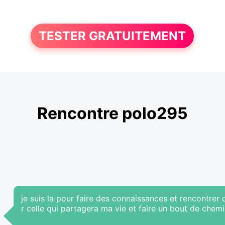
TESTER GRATUITEMENT
Rencontre polo295
je suis la pour faire des connaissances et rencontre
r celle qui partagera ma vie et faire un bout de che