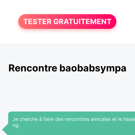
TESTER GRATUITEMENT
Rencontre baobabsympa
Je cherche à faire des rencontres amicales et le hasar
ng.