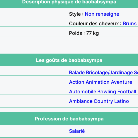
Description physique de baobabsympa
Style :
Non renseigné
Couleur des cheveux :
Bruns
Poids : 77 kg
Les goûts de baobabsympa
Balade
Bricolage/Jardinage
S
Action
Animation
Aventure
Automobile
Bowling
Football
Ambiance
Country
Latino
Profession de baobabsympa
Salarié