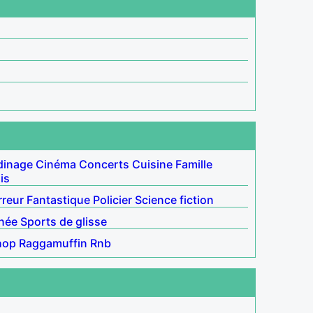
dinage
Cinéma
Concerts
Cuisine
Famille
is
rreur
Fantastique
Policier
Science fiction
née
Sports de glisse
hop
Raggamuffin
Rnb