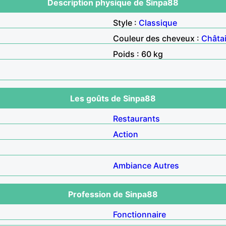
Description physique de Sinpa88
Style :
Classique
Couleur des cheveux :
Châta
Poids : 60 kg
Les goûts de Sinpa88
Restaurants
Action
Ambiance
Autres
Profession de Sinpa88
Fonctionnaire