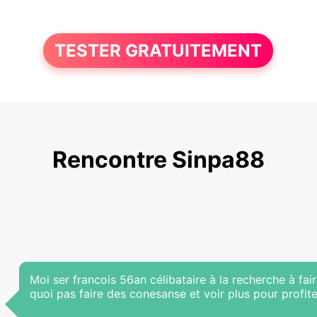
TESTER GRATUITEMENT
Rencontre Sinpa88
Moi ser francois 56an célibataire à la recherche à fai
quoi pas faire des conesanse et voir plus pour profi