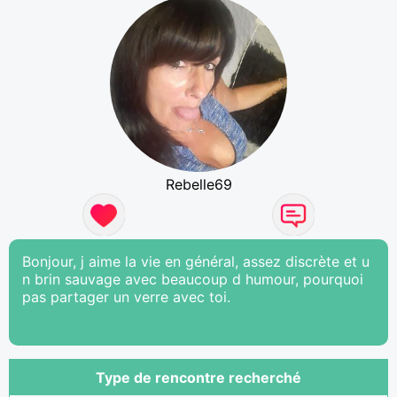
Rebelle69
Bonjour, j aime la vie en général, assez discrète et u
n brin sauvage avec beaucoup d humour, pourquoi
pas partager un verre avec toi.
Type de rencontre recherché