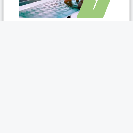
Rencontres sérieuses et
amicales dans les Vosges
(88)
Découvrez un
service de
rencontres fiable et personnalisé
, dédié
aux célibataires des Vosges. Trouvez
celui ou celle qui pourrait devenir
votre
partenaire idéal ou un(e) ami(e) de
confiance
. Utilisez notre
messagerie
instantanée
pour discuter
en direct avec
d’autres utilisateurs connectés
. Nous
mettons tout en œuvre pour que vous
viviez des
rencontres enrichissantes et