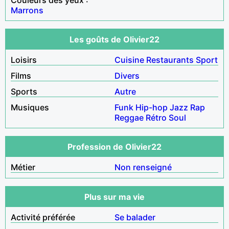
Marrons
Les goûts de Olivier22
Loisirs
Cuisine
Restaurants
Sport
Films
Divers
Sports
Autre
Musiques
Funk
Hip-hop
Jazz
Rap
Reggae
Rétro
Soul
Profession de Olivier22
Métier
Non renseigné
Plus sur ma vie
Activité préférée
Se balader