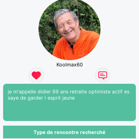
Koolmax60
je m'appelle didier 69 ans retraite optimiste actif es
saye de garder l esprit jeune
Type de rencontre recherché