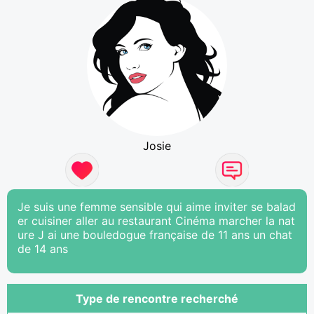
Josie
Je suis une femme sensible qui aime inviter se balad
er cuisiner aller au restaurant Cinéma marcher la nat
ure J ai une bouledogue française de 11 ans un chat
de 14 ans
Type de rencontre recherché