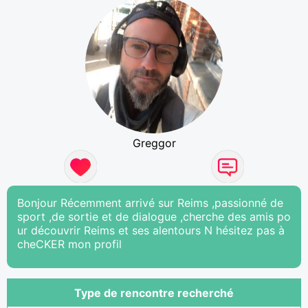
Greggor
Bonjour Récemment arrivé sur Reims ,passionné de
sport ,de sortie et de dialogue ,cherche des amis po
ur découvrir Reims et ses alentours N hésitez pas à
cheCKER mon profil
Type de rencontre recherché