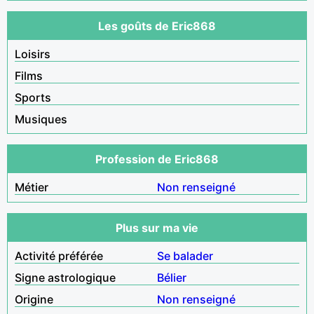
Les goûts de Eric868
Loisirs
Films
Sports
Musiques
Profession de Eric868
Métier
Non renseigné
Plus sur ma vie
Activité préférée
Se balader
Signe astrologique
Bélier
Origine
Non renseigné