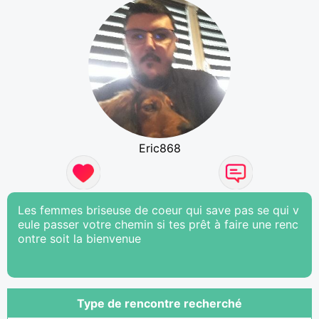
Eric868
Les femmes briseuse de coeur qui save pas se qui v
eule passer votre chemin si tes prêt à faire une renc
ontre soit la bienvenue
Type de rencontre recherché