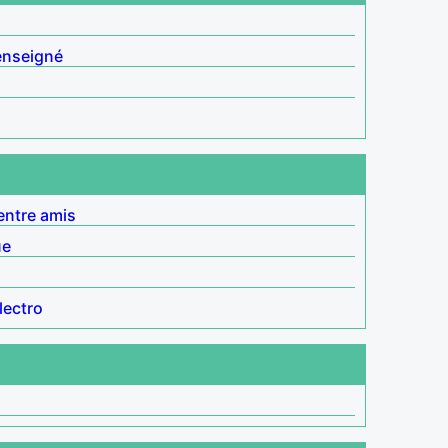
enseigné
entre amis
ue
lectro