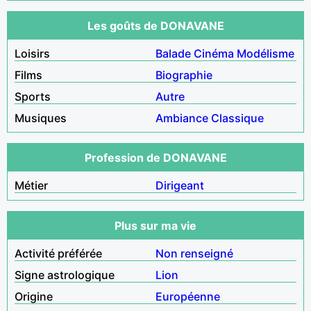
Les goûts de DONAVANE
Loisirs
Balade
Cinéma
Modélisme
Films
Biographie
Sports
Autre
Musiques
Ambiance
Classique
Profession de DONAVANE
Métier
Dirigeant
Plus sur ma vie
Activité préférée
Non renseigné
Signe astrologique
Lion
Origine
Européenne