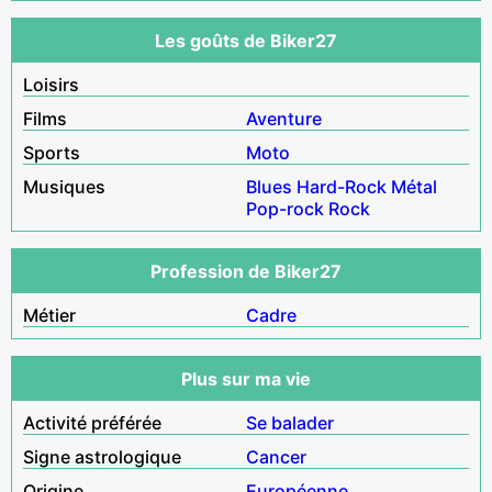
Les goûts de Biker27
Loisirs
Films
Aventure
Sports
Moto
Musiques
Blues
Hard-Rock
Métal
Pop-rock
Rock
Profession de Biker27
Métier
Cadre
Plus sur ma vie
Activité préférée
Se balader
Signe astrologique
Cancer
Origine
Européenne