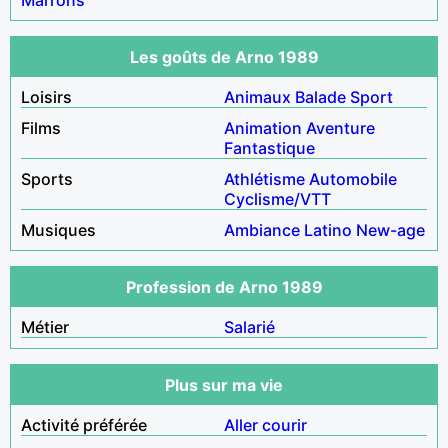
Les goûts de Arno 1989
Loisirs
Animaux
Balade
Sport
Films
Animation
Aventure
Fantastique
Sports
Athlétisme
Automobile
Cyclisme/VTT
Musiques
Ambiance
Latino
New-age
Profession de Arno 1989
Métier
Salarié
Plus sur ma vie
Activité préférée
Aller courir