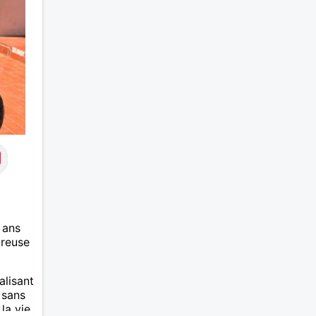
 ans
ureuse
alisant
e sans
la vie.