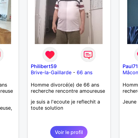
Philibert59
Paul7
Brive-la-Gaillarde
-
66 ans
Mâco
ans
Homme divorcé(e) de 66 ans
Homme
ureuse
recherche rencontre amoureuse
recher
je suis a l'ecoute je reflechit a
Jeune 
euse,
toute solution
Voir le profil