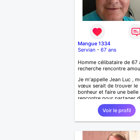
Mangue 1334
Servian
-
67 ans
Homme célibataire de 67 
recherche rencontre amo
Je m'appelle Jean Luc , 
vœux serait de trouver le
bonheur et faire une belle
rencontre pour partager 
beaux moments et de cré
Voir le profil
relation saine , sérieuse et
, je suis ouvert et curieux
tout