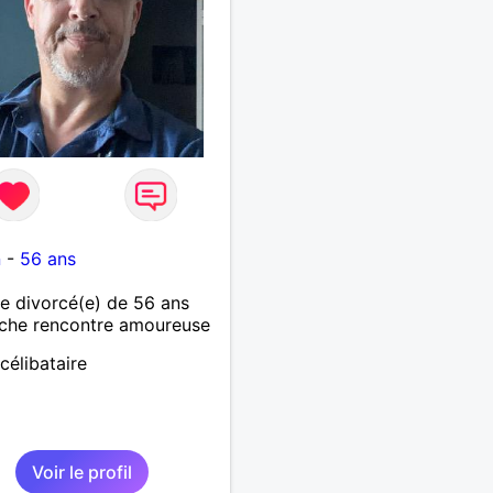
1
n
-
56 ans
 divorcé(e) de 56 ans
che rencontre amoureuse
célibataire
Voir le profil