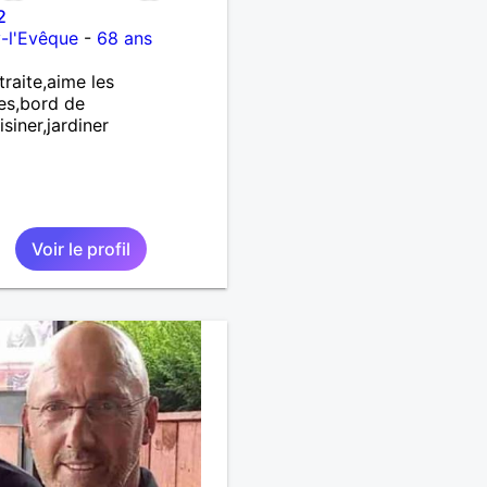
2
y-l'Evêque
-
68 ans
traite,aime les
es,bord de
isiner,jardiner
Voir le profil