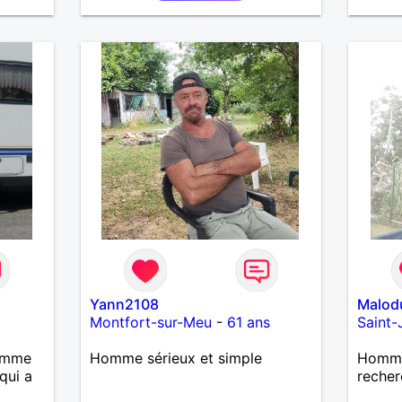
Yann2108
Malod
Montfort-sur-Meu
-
61 ans
Saint
femme
Homme sérieux et simple
Homme 
qui a
recher