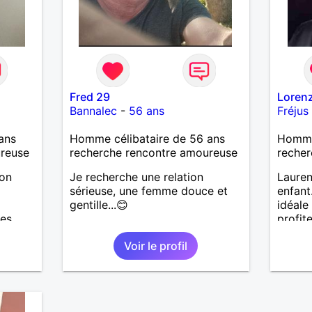
Fred 29
Loren
Bannalec
-
56 ans
Fréjus
ans
Homme célibataire de 56 ans
Homme
ureuse
recherche rencontre amoureuse
recher
mon
Je recherche une relation
Lauren
sérieuse, une femme douce et
enfant
gentille...😊
idéale
des
profit
e une
de co
Voir le profil
 solide
 de