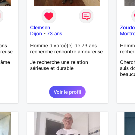
Clemsen
Zoud
Dijon
-
73 ans
Mortr
ans
Homme divorcé(e) de 73 ans
Homme
ureuse
recherche rencontre amoureuse
recher
 âme
Je recherche une relation
Cherch
sérieuse et durable
suis d
beauco
Voir le profil