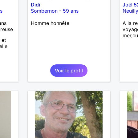
Didi
Joël 5
s
Sombernon
-
59 ans
Neuill
ans
Homme honnête
A la re
ureuse
voyag
mer,cu
 et
elle
Voir le profil