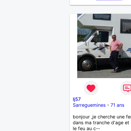
lj57
Sarreguemines
-
71 ans
bonjour ,je cherche une 
dans ma tranche d'age et 
le feu au c--