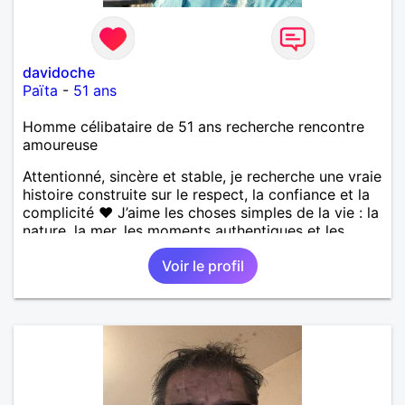
davidoche
Païta
-
51 ans
Homme célibataire de 51 ans recherche rencontre
amoureuse
Attentionné, sincère et stable, je recherche une vraie
histoire construite sur le respect, la confiance et la
complicité ❤️ J’aime les choses simples de la vie : la
nature, la mer, les moments authentiques et les
personnes au grand cœur 🌊🌿 Très câlin et
Voir le profil
affectueux, j’adore les petits moments de tendresse
et les calinous réguliers 😊❤️ La solitude finit parfois
par peser, alors si tu es en Nouvelle-Calédonie et
que tu crois encore à un amour vrai, prenons le
temps de discuter… et laissons l’avenir nous guider
🌹