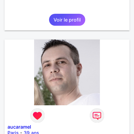
Voir le profil
aucaramel
Paris
-
39 ans