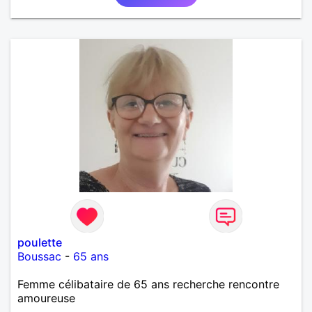
recherche ecrivez moi je vous répondrai...
poulette
Boussac
-
65 ans
Femme célibataire de 65 ans recherche rencontre
amoureuse