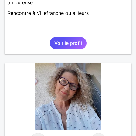
amoureuse
Rencontre à Villefranche ou ailleurs
Voir le profil