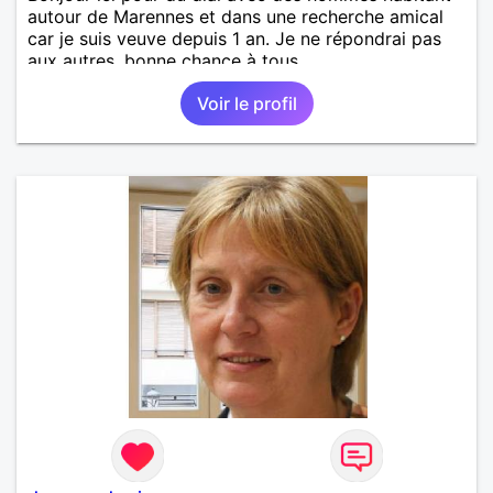
autour de Marennes et dans une recherche amical
car je suis veuve depuis 1 an. Je ne répondrai pas
aux autres, bonne chance à tous.
Voir le profil