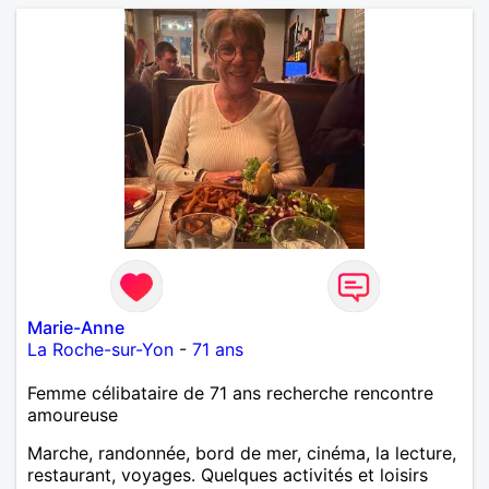
Marie-Anne
La Roche-sur-Yon
-
71 ans
Femme célibataire de 71 ans recherche rencontre
amoureuse
Marche, randonnée, bord de mer, cinéma, la lecture,
restaurant, voyages. Quelques activités et loisirs