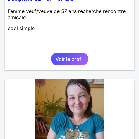
Femme veuf/veuve de 57 ans recherche rencontre
amicale
cool simple
Voir le profil