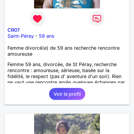
CR07
Saint-Péray
-
59 ans
Femme divorcé(e) de 59 ans recherche rencontre
amoureuse
Femme 59 ans, divorcée, de St Péray, recherche
rencontre : amoureuse, sérieuse, basée sur la
fidélité, le respect (pas d' aventure d'un soir). Rien
ne vaut une rencontre après quelques échanges par
messages pour savoir si il y a un feeling entre les
Voir le profil
deux et le désir de se revoir. Au plaisir de se
découvrir...