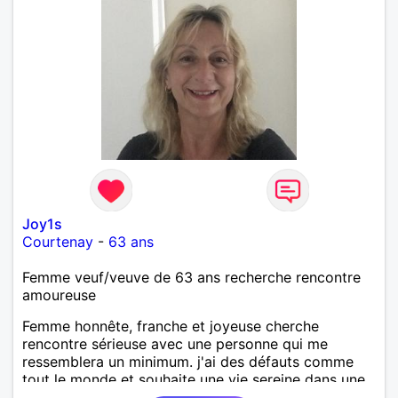
Joy1s
Courtenay
-
63 ans
Femme veuf/veuve de 63 ans recherche rencontre
amoureuse
Femme honnête, franche et joyeuse cherche
rencontre sérieuse avec une personne qui me
ressemblera un minimum. j'ai des défauts comme
tout le monde et souhaite une vie sereine dans une
relation sur du long terme.