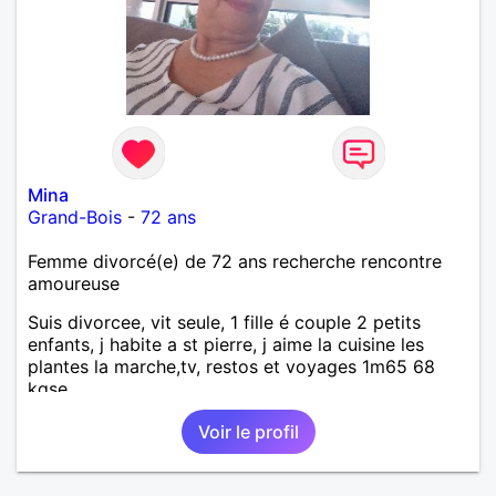
Mina
Grand-Bois
-
72 ans
Femme divorcé(e) de 72 ans recherche rencontre
amoureuse
Suis divorcee, vit seule, 1 fille é couple 2 petits
enfants, j habite a st pierre, j aime la cuisine les
plantes la marche,tv, restos et voyages 1m65 68
kgse
Voir le profil