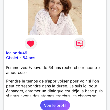
leeloodu49
Cholet
-
64 ans
Femme veuf/veuve de 64 ans recherche rencontre
amoureuse
Prendre le temps de s'apprivoiser pour voir si l'on
peut correspondre dans la durée. Je suis ici pour
échanger, entamer un dialogue est déjà la base puis
si nous avons des atomes crochus les choses se
mettrons en place petit à petit normalement.
Voir le profil