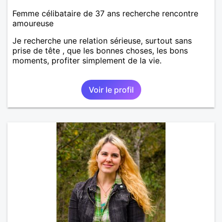
Femme célibataire de 37 ans recherche rencontre
amoureuse
Je recherche une relation sérieuse, surtout sans
prise de tête , que les bonnes choses, les bons
moments, profiter simplement de la vie.
Voir le profil