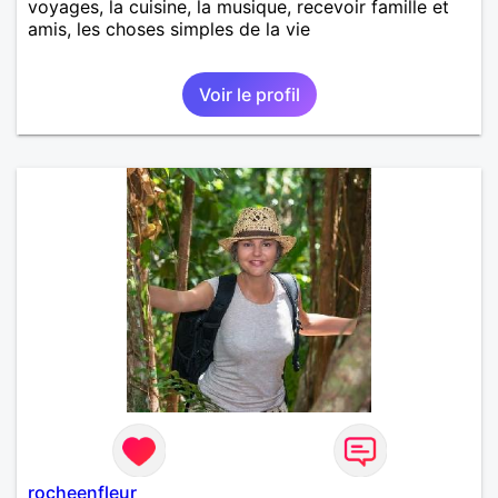
voyages, la cuisine, la musique, recevoir famille et
amis, les choses simples de la vie
Voir le profil
rocheenfleur