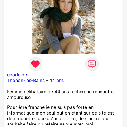
charleine
Thonon-les-Bains
-
44 ans
Femme célibataire de 44 ans recherche rencontre
amoureuse
Pour être franche je ne suis pas forte en
informatique mon seul but en étant sur ce site est
de rencontrer quelqu'un de bien, de sincère, qui
souhaite faire ou refaire sa vie avec moi.