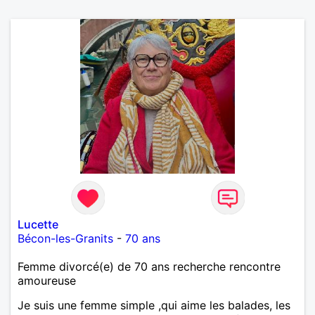
Lucette
Bécon-les-Granits
-
70 ans
Femme divorcé(e) de 70 ans recherche rencontre
amoureuse
Je suis une femme simple ,qui aime les balades, les