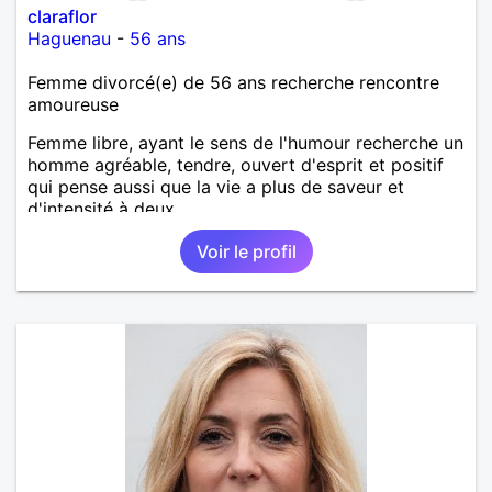
claraflor
Haguenau
-
56 ans
Femme divorcé(e) de 56 ans recherche rencontre
amoureuse
Femme libre, ayant le sens de l'humour recherche un
homme agréable, tendre, ouvert d'esprit et positif
qui pense aussi que la vie a plus de saveur et
d'intensité à deux.
Voir le profil