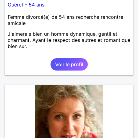
Guéret
-
54 ans
Femme divorcé(e) de 54 ans recherche rencontre
amicale
J'aimerais bien un homme dynamique, gentil et
charmant. Ayant le respect des autres et romantique
bien sur.
Voir le profil