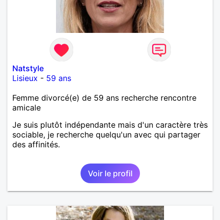
Natstyle
Lisieux
-
59 ans
Femme divorcé(e) de 59 ans recherche rencontre
amicale
Je suis plutôt indépendante mais d'un caractère très
sociable, je recherche quelqu'un avec qui partager
des affinités.
Voir le profil