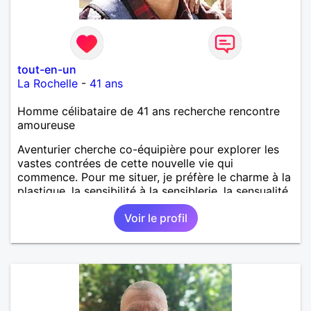
tout-en-un
La Rochelle
-
41 ans
Homme célibataire de 41 ans recherche rencontre
amoureuse
Aventurier cherche co-équipière pour explorer les
vastes contrées de cette nouvelle vie qui
commence. Pour me situer, je préfère le charme à la
plastique, la sensibilité à la sensiblerie, la sensualité
à la vulgarité, l'intelligence à la bêtise, la tolérance à
Voir le profil
la rigidité, la complicité à l'indépendance égoïste, le
respect à la suffisance...